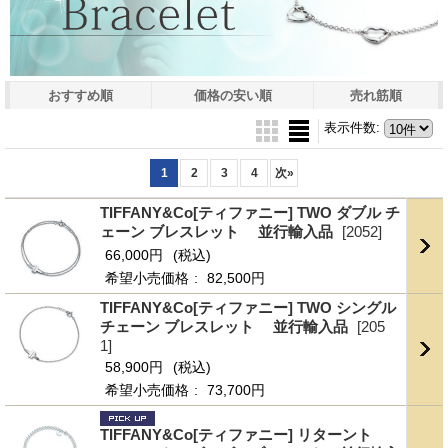
おすすめ順
価格の安い順
売れ筋順
表示件数
:
1
2
3
4
次
»
TIFFANY&Co[ティファニー] TWO ダブル チ
ェーン ブレスレット 並行輸入品
[2052]
66,000円
(税込)
希望小売価格
:
82,500円
TIFFANY&Co[ティファニー] TWO シングル
チェーン ブレスレット 並行輸入品
[205
1]
58,900円
(税込)
希望小売価格
:
73,700円
TIFFANY&Co[ティファニー] リターント